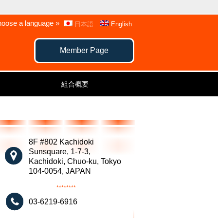
oose a language »
日本語
English
Member Page
組合概要
8F #802 Kachidoki
Sunsquare, 1-7-3,
Kachidoki, Chuo-ku, Tokyo
104-0054, JAPAN
********
03-6219-6916